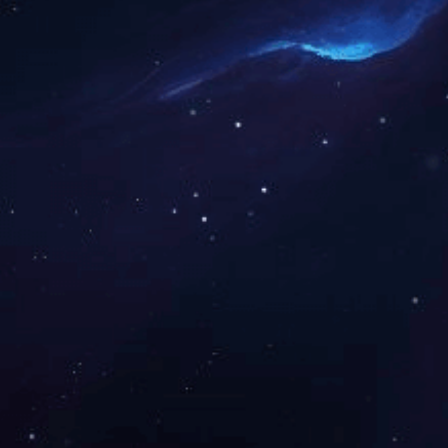
新行情，开拓了国际视野，为完善自身产品结构
产品质量，完善技术服务，为客户提供优质的
上一篇：
奇异果平台邀您相约2020第十届上海国际流体机械
下一篇：
奇异果平台邀您共聚第二十二届中国国际石油石化
我们为你提供最好的方法，来帮你解决