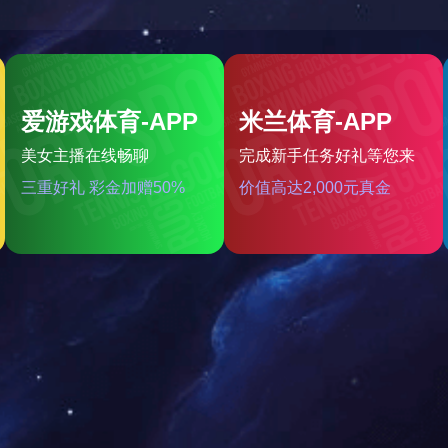
展会现场
品三螺杆泵，采用了集装式机封，优化了整体设计结构，
队与现场观众互动交流，工作人员始终以饱满的热情与参
产品表示了极大的兴趣，很多客户都现场进行了详细咨询
精工细作，持久发展
奇异果平台为观众答疑解惑，提供更专业的服务
客户和经销商进行交流、沟通、洽谈，进一步提高了公司