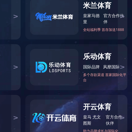
展会信息
展
展览会取得圆满成功！
会展中心（上海）成功举办。现场汇聚了国内外流体
品参加展会，巩固已有合作关系，还吸引了众多