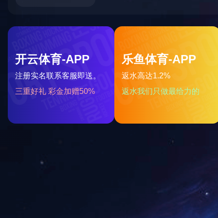
奇异果平台在此次展会上展出了两台不锈钢新
升设备档次。此外公司派出技术团队和销售团
演说及演示下展现得淋漓尽致，都对所展出的
我公司充分利用本次参展机会，与前来参观的