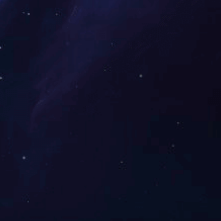
，开拓市场奠定了夯实的基础。我们将继续努力，一直秉
产品和满意的服务。
展
技术装备展
你所需要解决的问题