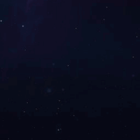
关于我们
奇异果(中国)
公司简介
地址一、滁州市南谯
企业文化
地址二、南京市玄武区
发展历程
地址三、南京市江宁区
技术实力
电话：4006889119 0
传真：025-5888580
荣誉资质
邮箱：njpump@njpu
页面版权所有：2022 奇异果平台
苏ICP备2023001755号