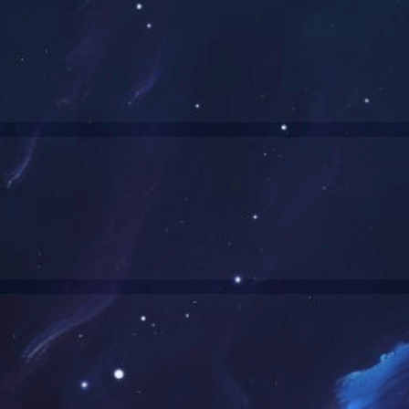
奇异果平台宣传视频