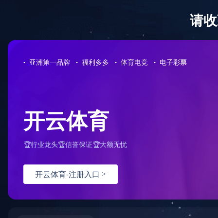
欢迎访问奇异果平台的官网网站！
首页
关于我们