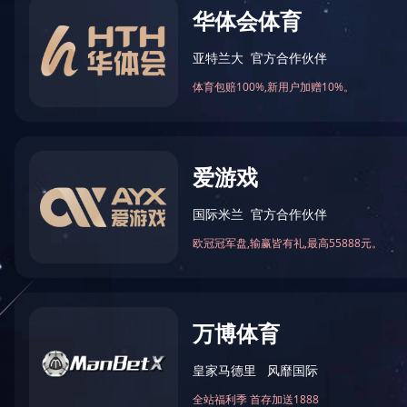
企业宣传片